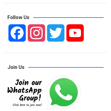
Follow Us
F
I
T
Y
a
n
w
o
Join Us
c
s
i
u
e
t
t
T
b
a
t
u