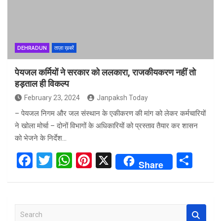
DEHRADUN
ताज़ा ख़बरें
पेयजल कर्मियों ने सरकार को ललकारा, राजकीयकरण नहीं तो
हड़ताल ही विकल्प
February 23, 2024
Janpaksh Today
– पेयजल निगम और जल संस्थान के एकीकरण की मांग को लेकर कर्मचारियों
ने खोला मोर्चा – दोनों विभागों के अधिकारियों को प्रस्ताव तैयार कर शासन
को भेजने के निर्देश…
F
T
W
Pi
X
S
Share
a
wi
h
nt
h
ce
tt
at
er
ar
b
er
s
es
e
S