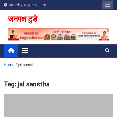
Skip
Saturday, August 8, 2026
to
content
जनपक्ष टुडे
Home
jal sanstha
Tag:
jal sanstha