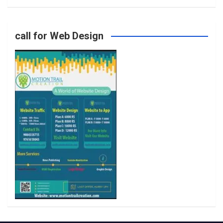
o
g
e
b
call for Web Design
o
r
r
e
k
a
m