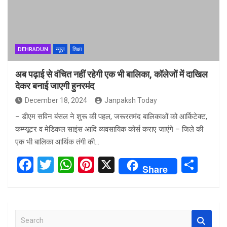
DEHRADUN
न्यूज़
शिक्षा
अब पढ़ाई से वंचित नहीं रहेगी एक भी बालिका, कॉलेजों में दाखिल
देकर बनाई जाएगी हुनरमंद
December 18, 2024
Janpaksh Today
– डीएम सविन बंसल ने शुरू की पहल, जरूरतमंद बालिकाओं को आर्किटेक्ट,
कम्प्यूटर व मेडिकल साइंस आदि व्यवसायिक कोर्स कराए जाएंगे – जिले की
एक भी बालिका आर्थिक तंगी की…
F
T
W
Pi
X
S
Share
a
wi
h
nt
h
ce
tt
at
er
ar
b
er
s
es
e
S