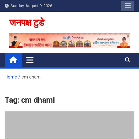
Skip
Sunday, August 9, 2026
to
content
जनपक्ष टुडे
Home
cm dhami
Tag:
cm dhami