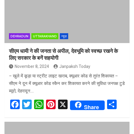
o
A
t
o
p
k
p
DEHRADUN
UTTARAKHAND
न्यूज़
सीएम धामी ने की जनता से अपील, देवभूमि को स्वच्छ रखने के
लिए सरकार के बनें सहयोगी
November 8, 2024
Janpaksh Today
– खुले में कूड़ा या स्ट्रीट लाइट खराब, क्यूआर कोड से तुरंत शिकायत –
सीएम ने दून में क्यूआर कोड स्कैन कर शिकायत करने की सुविधा जनपक्ष टुडे
ब्यूरो, देहरादून:…
F
T
W
Pi
X
S
Share
a
wi
h
nt
h
ce
tt
at
er
ar
b
er
s
es
e