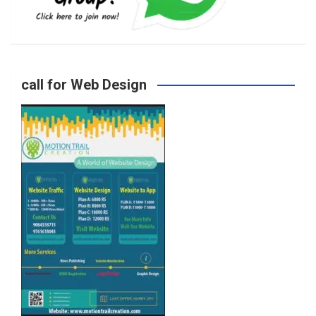
b
a
t
u
o
g
e
b
call for Web Design
o
r
r
e
k
a
m