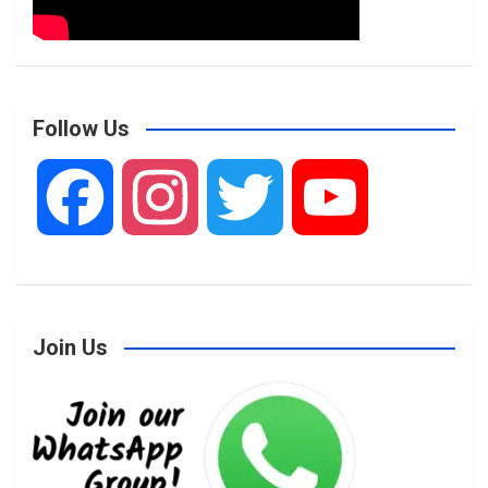
Follow Us
F
I
T
Y
a
n
w
o
Join Us
c
s
i
u
e
t
t
T