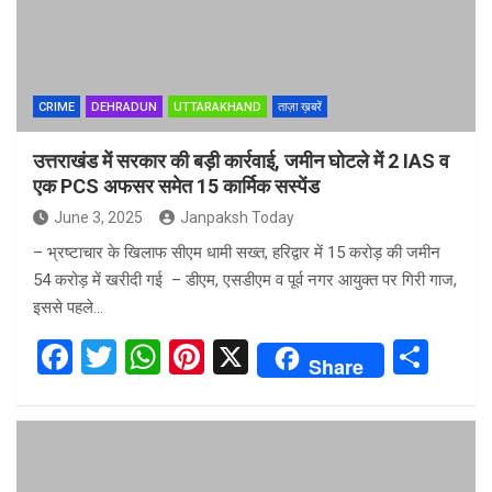
CRIME
DEHRADUN
UTTARAKHAND
ताज़ा ख़बरें
उत्तराखंड में सरकार की बड़ी कार्रवाई, जमीन घोटले में 2 IAS व
एक PCS अफसर समेत 15 कार्मिक सस्पेंड
June 3, 2025
Janpaksh Today
– भ्रष्टाचार के खिलाफ सीएम धामी सख्त, हरिद्वार में 15 करोड़ की जमीन
54 करोड़ में खरीदी गई – डीएम, एसडीएम व पूर्व नगर आयुक्त पर गिरी गाज,
इससे पहले…
F
T
W
Pi
X
S
Share
a
wi
h
nt
h
ce
tt
at
er
ar
b
er
s
es
e