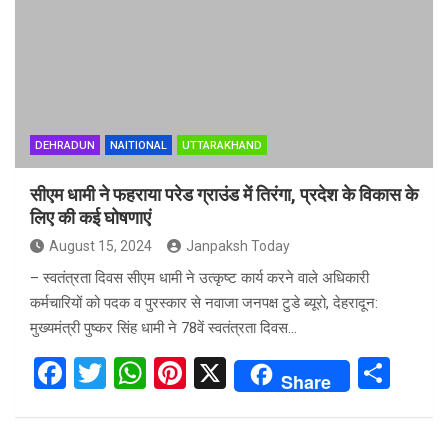
o
A
t
o
p
k
p
DEHRADUN
NAITIONAL
UTTARAKHAND
सीएम धामी ने फहराया परेड ग्राउंड में तिरंगा, प्रदेश के विकास के
लिए की कई घोषणाएं
August 15, 2024
Janpaksh Today
– स्वतंत्रता दिवस सीएम धामी ने उत्कृष्ट कार्य करने वाले अधिकारी
कर्मचारियों को पदक व पुरस्कार से नवाजा जनपक्ष टुडे ब्यूरो, देहरादून:
मुख्यमंत्री पुष्कर सिंह धामी ने 78वें स्वतंत्रता दिवस…
F
T
W
Pi
X
S
Share
a
wi
h
nt
h
ce
tt
at
er
ar