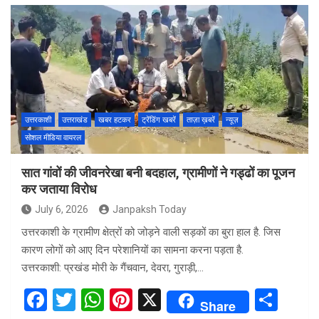
ce
tt
at
er
ar
b
er
s
es
e
o
A
t
o
p
k
p
उत्तरकाशी
उत्तराखंड
खबर हटकर
ट्रेंडिंग खबरें
ताज़ा ख़बरें
न्यूज़
सोशल मीडिया वायरल
सात गांवों की जीवनरेखा बनी बदहाल, ग्रामीणों ने गड्ढों का पूजन
कर जताया विरोध
July 6, 2026
Janpaksh Today
उत्तरकाशी के ग्रामीण क्षेत्रों को जोड़ने वाली सड़कों का बुरा हाल है. जिस
कारण लोगों को आए दिन परेशानियों का सामना करना पड़ता है.
उत्तरकाशी: प्रखंड मोरी के गैंचवान, देवरा, गुराड़ी,…
F
T
W
Pi
X
S
Share