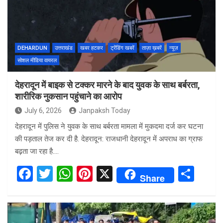
o
A
t
o
p
k
p
DEHARDUN
उत्तराखंड
खबर हटकर
ट्रेंडिंग खबरें
ताज़ा ख़बरें
न्यूज़
सोशल मीडिया वायरल
देहरादून में बाइक से टक्कर मारने के बाद युवक के साथ बर्बरता,
शारीरिक नुकसान पहुंचाने का आरोप
July 6, 2026
Janpaksh Today
देहरादून में पुलिस ने युवक के साथ बर्बरता मामला में मुकदमा दर्ज कर घटना
की पड़ताल तेज कर दी है. देहरादून: राजधानी देहरादून में अपराध का ग्राफ
बढ़ता जा रहा है.…
F
T
W
Pi
X
S
Share
a
wi
h
nt
h
ce
tt
at
er
ar
b
er
s
es
e