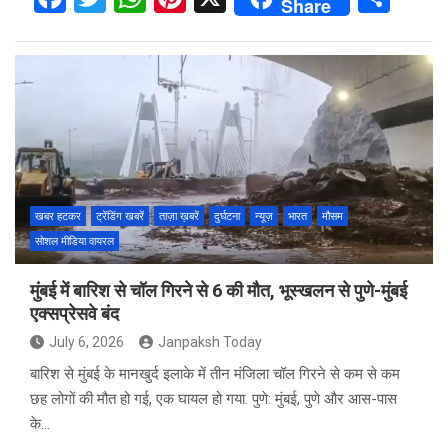
Share
a
wi
h
nt
h
ce
tt
at
er
ar
b
er
s
es
e
o
A
t
o
p
k
p
खबर हटकर
ट्रेंडिंग खबरें
ताज़ा ख़बरें
दुर्घटना
न्यूज़
भारत
मौसम
सोशल मीडिया वायरल
मुंबई में बारिश से चॉल गिरने से 6 की मौत, भूस्खलन से पुणे-मुंबई
एक्सप्रेसवे बंद
July 6, 2026
Janpaksh Today
बारिश से मुंबई के मानखुर्द इलाके में तीन मंजिला चॉल गिरने से कम से कम
छह लोगों की मौत हो गई, एक घायल हो गया. पुणे: मुंबई, पुणे और आस-पास
के…