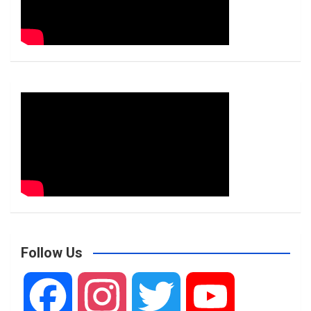
Follow Us
F
I
T
Y