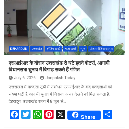
b
er
s
es
e
o
A
t
o
p
k
p
DEHARDUN
उत्तराखंड
ट्रेंडिंग खबरें
ताज़ा ख़बरें
न्यूज़
सोशल मीडिया वायरल
एसआईआर के दौरान उत्तराखंड से घटे इतने वोटर्स, आगामी
विधानसभा चुनाव में बिगाड़ सकते हैं गणित
July 6, 2026
Janpaksh Today
उत्तराखंड में मतदाता सूची में संशोधन एसआईआर के बाद मतदाताओं की
संख्या घटी है. आगामी चुनाव में जिसका असर देखने को मिल सकता है.
देहरादून: उत्तराखंड राज्य में 8 जून से…
F
T
W
Pi
X
S
Share
a
wi
h
nt
h