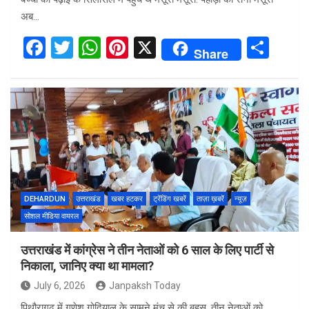
अब…
F
T
W
Pi
X
S
Share
a
wi
h
nt
h
ce
tt
at
er
ar
b
er
s
es
e
o
A
t
o
p
k
p
DEHARDUN
उत्तराखंड
खबर हटकर
ट्रेंडिंग खबरें
ताज़ा ख़बरें
न्यूज़
सोशल मीडिया वायरल
उत्तराखंड में कांग्रेस ने तीन नेताओं को 6 साल के लिए पार्टी से
निकाला, जानिए क्या था मामला?
July 6, 2026
Janpaksh Today
पिथौरागढ़ में गणेश गोदियाल के सामने मंच से की बहस, तीन नेताओं को