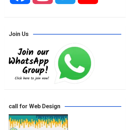
a
n
w
o
Join Us
c
s
i
u
e
t
t
T
b
a
t
u
o
g
e
b
call for Web Design
o
r
r
e