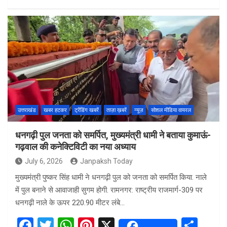
a
wi
h
nt
h
ce
tt
at
er
ar
b
er
s
es
e
o
A
t
o
p
k
p
उत्तराखंड
खबर हटकर
ट्रेंडिंग खबरें
ताज़ा ख़बरें
न्यूज़
सोशल मीडिया वायरल
धनगढ़ी पुल जनता को समर्पित, मुख्यमंत्री धामी ने बताया कुमाऊं-
गढ़वाल की कनेक्टिविटी का नया अध्याय
July 6, 2026
Janpaksh Today
मुख्यमंत्री पुष्कर सिंह धामी ने धनगढ़ी पुल को जनता को समर्पित किया. नाले
में पुल बनाने से आवाजाही सुगम होगी. रामनगर: राष्ट्रीय राजमार्ग-309 पर
धनगढ़ी नाले के ऊपर 220.90 मीटर लंबे…
F
T
W
Pi
X
S