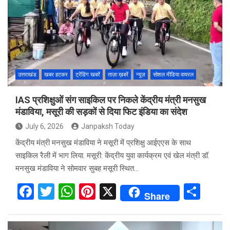
o
A
t
o
p
k
p
उत्तराखंड
खबर हटकर
ट्रेंडिंग खबरें
ताज़ा ख़बरें
न्यूज़
सोशल मीडिया वायरल
IAS प्रशिक्षुओं संग साइकिल पर निकले केंद्रीय मंत्री मनसुख
मंडाविया, मसूरी की सड़कों से दिया फिट इंडिया का संदेश
July 6, 2026
Janpaksh Today
केंद्रीय मंत्री मनसुख मंडाविया ने मसूरी में प्रशिक्षु आईएएस के साथ
साइकिल रैली में भाग लिया. मसूरी: केंद्रीय युवा कार्यक्रम एवं खेल मंत्री डॉ.
मनसुख मंडाविया ने सोमवार सुबह मसूरी स्थित…
F
T
W
Pi
X
S
Share
a
wi
h
nt
h
ce
tt
at
er
ar