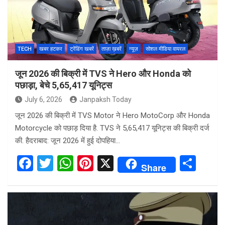
TECH
खबर हटकर
ट्रेंडिंग खबरें
ताज़ा ख़बरें
न्यूज़
सोशल मीडिया वायरल
जून 2026 की बिक्री में TVS ने Hero और Honda को
पछाड़ा, बेचे 5,65,417 यूनिट्स
July 6, 2026
Janpaksh Today
जून 2026 की बिक्री में TVS Motor ने Hero MotoCorp और Honda
Motorcycle को पछाड़ दिया है. TVS ने 5,65,417 यूनिट्स की बिक्री दर्ज
की. हैदराबाद: जून 2026 में हुई दोपहिया…
F
T
W
Pi
X
S
Share
a
wi
h
nt
h
ce
tt
at
er
ar
b
er
s
es
e