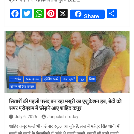
प्रदेश में होने जा रहे विधानसभा चुनाव 2027…
F
T
W
Pi
X
S
Share
a
wi
h
nt
h
ce
tt
at
er
ar
b
er
s
es
e
o
A
t
o
p
k
p
उत्तराखंड
खबर हटकर
ट्रेंडिंग खबरें
ताज़ा ख़बरें
न्यूज़
शिक्षा
सोशल मीडिया वायरल
सितारों की पहली पसंद बन रहा मसूरी का एजुकेशन हब, बेटी को
समर प्रोग्राम में छोड़ने आए शाहिद कपूर
July 6, 2026
Janpaksh Today
शाहिद कपूर पहले भी कई बार स्कूल आ चुके हैं, हाल में महेंद्र सिंह धोनी भी
बच्चों की पढ़ाई के सिलसिले में पहुंचे थे मसूरी मसूरी: पहाड़ों की रानी मसूरी