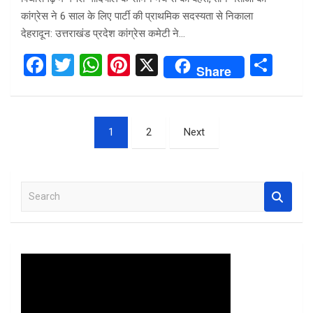
कांग्रेस ने 6 साल के लिए पार्टी की प्राथमिक सदस्यता से निकाला
देहरादून: उत्तराखंड प्रदेश कांग्रेस कमेटी ने…
F
T
W
Pi
X
S
Share
a
wi
h
nt
h
ce
tt
at
er
ar
Posts
b
er
s
es
e
1
2
Next
pagination
o
A
t
o
p
S
k
p
e
a
r
c
h