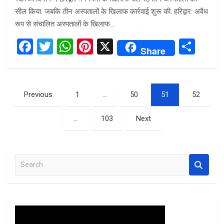
सील किया. जबकि तीन अस्पतालों के खिलाफ कार्रवाई शुरू की. हरिद्वार: अवैध
रूप से संचालित अस्पतालों के खिलाफ…
F
T
W
Pi
X
S
Share
a
wi
h
nt
h
ce
tt
at
er
ar
Posts
b
er
s
es
e
Previous
1
…
50
51
52
pagination
o
A
t
…
103
Next
o
p
k
p
S
e
a
r
c
h