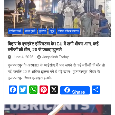
o
A
t
o
p
k
p
ट्रेंडिंग खबरें
ताज़ा ख़बरें
दुर्घटना
न्यूज़
सोशल मीडिया वायरल
बिहार के प्राइवेट हॉस्पिटल के ICU में लगी भीषण आग, कई
मरीजों की मौत, 20 से ज्यादा झुलसे
June 4, 2026
Janpaksh Today
मुजफ्फरपुर के अस्पताल के आईसीयू में आग लगने से कई मरीजों की मौत हो
गई, जबकि 20 से अधिक झुलस गये हैं. पढ़ें खबर- मुजफ्फरपुर: बिहार के
मुजफ्फरपुर स्थित ब्रह्मपुरा इलाके…
F
T
W
Pi
X
S
Share
a
wi
h
nt
h
ce
tt
at
er
ar
b
er
s
es
e