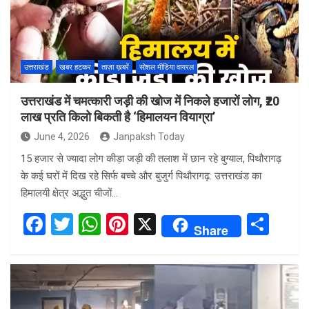
उत्तराखंड
खबर हटकर
ताज़ा ख़बरें
सोशल मीडिया वायरल
उत्तराखंड में चमत्कारी जड़ी की खोज में निकले हजारों लोग, ₹20
लाख प्रति किलो बिकती है ‘हिमालयन वियाग्रा’
June 4, 2026
Janpaksh Today
15 हजार से ज्यादा लोग कीड़ा जड़ी की तलाश में छान रहे बुग्याल, पिथौरागढ़
के कई घरों में दिख रहे सिर्फ बच्चे और बुजुर्ग पिथौरागढ़: उत्तराखंड का
हिमालयी क्षेत्र अद्भुत चीजों…
F
T
W
Pi
X
S
Share
a
wi
h
nt
h
ce
tt
at
er
ar
b
er
s
es
e