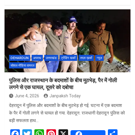
a
wi
h
nt
h
ce
tt
at
er
ar
b
er
s
es
e
o
A
t
o
p
k
p
DEHARDUN
अपराध
उत्तराखंड
ट्रेंडिंग खबरें
ताज़ा ख़बरें
न्यूज़
सोशल मीडिया वायरल
पुलिस और राजस्थान के बदमाशों के बीच मुठभेड़, पैर में गोली
लगने से एक घायल, दूसरे को दबोचा
June 4, 2026
Janpaksh Today
देहरादून में पुलिस और बदमाशों के बीच मुठभेड़ हो गई. घटना में एक बदमाश
के पैर में गोली लगने से घायल हो गया. देहरादून: राजधानी देहरादून पुलिस को
बड़ी सफलता हाथ…
F
T
W
Pi
X
S