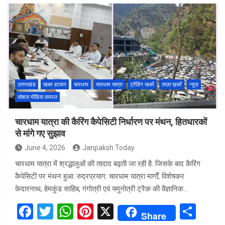
ce
tt
at
er
ar
b
er
s
es
e
o
A
t
o
p
k
p
उत्तराखंड
खबर हटकर
चारधाम
चारधाम यात्रा
ट्रेंडिंग खबरें
ताज़ा ख़बरें
न्यूज़
सोशल मीडिया वायरल
चारधाम यात्रा की कैरिंग कैपेसिटी निर्धारण पर मंथन, हितधारकों
से मांगे गए सुझाव
June 4, 2026
Janpaksh Today
चारधाम यात्रा में श्रद्धालुओं की तादाद बढ़ती जा रही है. जिसके बाद कैरिंग
कैपेसिटी पर मंथन हुआ. रुद्रप्रयाग: चारधाम यात्रा मार्गों, विशेषकर
केदारनाथ, हेमकुंड साहिब, गंगोत्री एवं यमुनोत्री ट्रैक की वैज्ञानिक…
F
T
W
Pi
X
S
Share