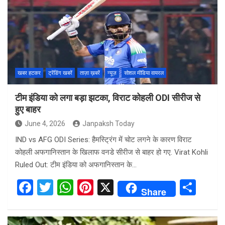
o
A
t
o
p
k
p
खबर हटकर
ट्रेंडिंग खबरें
ताज़ा ख़बरें
न्यूज़
सोशल मीडिया वायरल
टीम इंडिया को लगा बड़ा झटका, विराट कोहली ODI सीरीज से
हुए बाहर
June 4, 2026
Janpaksh Today
IND vs AFG ODI Series: हैमस्ट्रिंग में चोट लगने के कारण विराट
कोहली अफगानिस्तान के खिलाफ वनडे सीरीज से बाहर हो गए. Virat Kohli
Ruled Out: टीम इंडिया को अफगानिस्तान के…
F
T
W
Pi
X
S
Share
a
wi
h
nt
h
ce
tt
at
er
ar