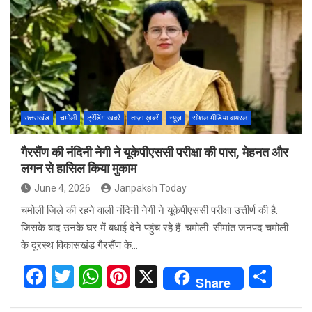
b
er
s
es
e
o
A
t
o
p
k
p
उत्तराखंड
चमोली
ट्रेंडिंग खबरें
ताज़ा ख़बरें
न्यूज़
सोशल मीडिया वायरल
गैरसैंण की नंदिनी नेगी ने यूकेपीएससी परीक्षा की पास, मेहनत और
लगन से हासिल किया मुकाम
June 4, 2026
Janpaksh Today
चमोली जिले की रहने वाली नंदिनी नेगी ने यूकेपीएससी परीक्षा उत्तीर्ण की है.
जिसके बाद उनके घर में बधाई देने पहुंच रहे हैं. चमोली: सीमांत जनपद चमोली
के दूरस्थ विकासखंड गैरसैंण के…
F
T
W
Pi
X
S
Share
a
wi
h
nt
h