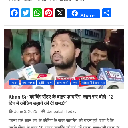
राज्य बाल अधिकार संरक्षण आयोग की अध्यक्ष डॉ. गीता…
F
T
W
Pi
X
S
Share
a
wi
h
nt
h
ce
tt
at
er
ar
b
er
s
es
e
o
A
t
o
p
k
p
अपराध
उत्तर प्रदेश
ट्रेंडिंग खबरें
ताज़ा ख़बरें
न्यूज़
सोशल मीडिया वायरल
Khan Sir कोचिंग सेंटर के बाहर फायरिंग, खान सर बोले- ‘2
दिन में कोचिंग उड़ाने की दी धमकी’
June 3, 2026
Janpaksh Today
पटना वाले खान सर के कोचिंग के बाहर फायरिंग की घटना हुई. दावा है कि
उनके सेंटर के बाहर 10 राउंड फायरिंग की गई. पढ़ें पटना: राजधानी पटना के