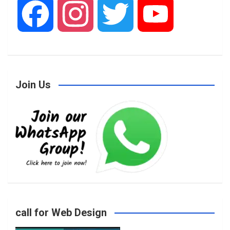
F
I
T
Y
a
n
w
o
Join Us
c
s
i
u
e
t
t
T
b
a
t
u
o
g
e
b
call for Web Design
o
r
r
e