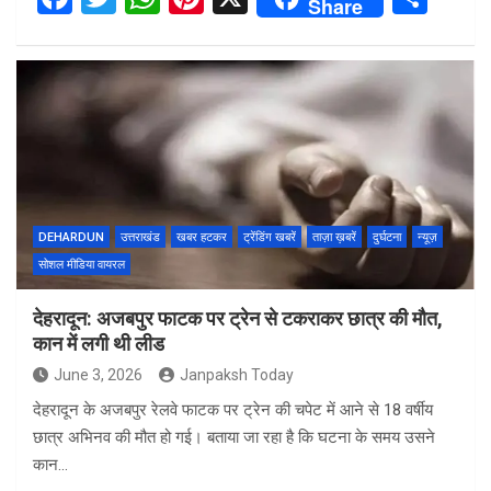
Share
a
wi
h
nt
h
ce
tt
at
er
ar
b
er
s
es
e
o
A
t
o
p
k
p
DEHARDUN
उत्तराखंड
खबर हटकर
ट्रेंडिंग खबरें
ताज़ा ख़बरें
दुर्घटना
न्यूज़
सोशल मीडिया वायरल
देहरादून: अजबपुर फाटक पर ट्रेन से टकराकर छात्र की मौत,
कान में लगी थी लीड
June 3, 2026
Janpaksh Today
देहरादून के अजबपुर रेलवे फाटक पर ट्रेन की चपेट में आने से 18 वर्षीय
छात्र अभिनव की मौत हो गई। बताया जा रहा है कि घटना के समय उसने
कान…