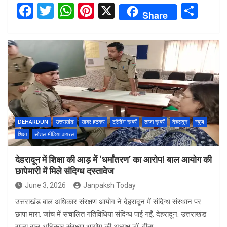
F
T
W
Pi
X
S
Share
a
wi
h
nt
h
ce
tt
at
er
ar
b
er
s
es
e
o
A
t
o
p
k
p
DEHARDUN
उत्तराखंड
खबर हटकर
ट्रेंडिंग खबरें
ताज़ा ख़बरें
देहरादून
न्यूज़
शिक्षा
सोशल मीडिया वायरल
देहरादून में शिक्षा की आड़ में ‘धर्मांतरण’ का आरोप! बाल आयोग की
छापेमारी में मिले संदिग्ध दस्तावेज
June 3, 2026
Janpaksh Today
उत्तराखंड बाल अधिकार संरक्षण आयोग ने देहरादून में संदिग्ध संस्थान पर
छापा मारा. जांच में संचालित गतिविधियां संदिग्ध पाई गईं. देहरादून: उत्तराखंड