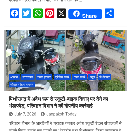
प्रदेश कांग्रेस कमेटी ने पार्टी विरोधी गतिविधियों…
F
T
W
Pi
X
S
Share
a
wi
h
nt
h
ce
tt
at
er
ar
b
er
s
es
e
o
A
t
o
p
k
p
अपराध
उत्तराखंड
खबर हटकर
ट्रेंडिंग खबरें
ताज़ा ख़बरें
न्यूज़
पिथौरागढ़
सोशल मीडिया वायरल
पिथौरागढ़ में अवैध रूप से स्कूटी-बाइक किराए पर देने का
भंडाफोड़, परिवहन विभाग ने की गोपनीय कार्रवाई
July 7, 2026
Janpaksh Today
परिवहन विभाग के आरक्षियों ने ग्राहक बनकर अवैध स्कूटी रेंटल संचालकों से
संपर्क किया, इसके बाद मामले का भंडाफोड़ हुआ पिथौरागढ़: जिला मुख्यालय में