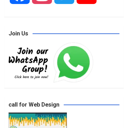
a
n
w
o
Join Us
c
s
i
u
e
t
t
T
b
a
t
u
o
g
e
b
call for Web Design
o
r
r
e