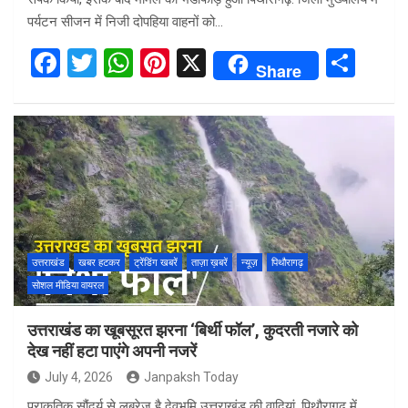
पर्यटन सीजन में निजी दोपहिया वाहनों को…
F
T
W
Pi
X
S
Share
a
wi
h
nt
h
ce
tt
at
er
ar
b
er
s
es
e
o
A
t
o
p
k
p
उत्तराखंड
खबर हटकर
ट्रेंडिंग खबरें
ताज़ा ख़बरें
न्यूज़
पिथौरागढ़
सोशल मीडिया वायरल
उत्तराखंड का खूबसूरत झरना ‘बिर्थी फॉल’, कुदरती नजारे को
देख नहीं हटा पाएंगे अपनी नजरें
July 4, 2026
Janpaksh Today
प्राकृतिक सौंदर्य से लबरेज है देवभूमि उत्तराखंड की वादियां, पिथौरागढ़ में