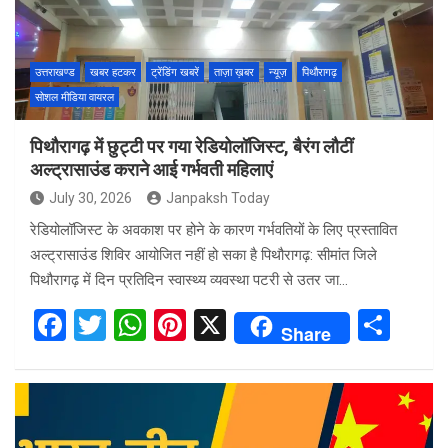
उत्तराखण्ड
खबर हटकर
ट्रेंडिंग खबरें
ताज़ा ख़बर
न्यूज़
पिथौरागढ़
सोशल मीडिया वायरल
पिथौरागढ़ में छुट्टी पर गया रेडियोलॉजिस्ट, बैरंग लौटीं
अल्ट्रासाउंड कराने आई गर्भवती महिलाएं
July 30, 2026
Janpaksh Today
रेडियोलॉजिस्ट के अवकाश पर होने के कारण गर्भवतियों के लिए प्रस्तावित
अल्ट्रासाउंड शिविर आयोजित नहीं हो सका है पिथौरागढ़: सीमांत जिले
पिथौरागढ़ में दिन प्रतिदिन स्वास्थ्य व्यवस्था पटरी से उतर जा…
F
T
W
Pi
X
S
Share
a
wi
h
nt
h
ce
tt
at
er
ar
b
er
s
es
e