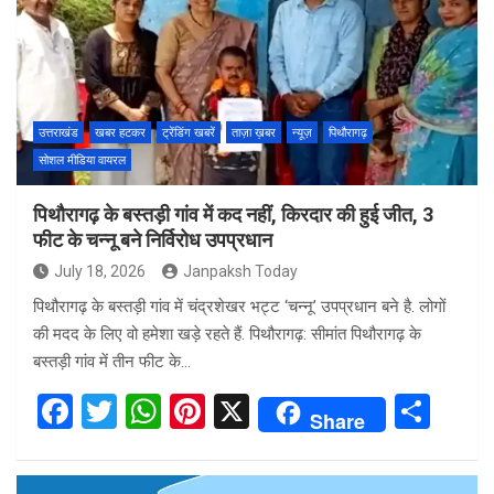
o
A
t
o
p
k
p
उत्तराखंड
खबर हटकर
ट्रेंडिंग खबरें
ताज़ा ख़बर
न्यूज़
पिथौरागढ़
सोशल मीडिया वायरल
पिथौरागढ़ के बस्तड़ी गांव में कद नहीं, किरदार की हुई जीत, 3
फीट के चन्नू बने निर्विरोध उपप्रधान
July 18, 2026
Janpaksh Today
पिथौरागढ़ के बस्तड़ी गांव में चंद्रशेखर भट्ट ‘चन्नू’ उपप्रधान बने है. लोगों
की मदद के लिए वो हमेशा खड़े रहते हैं. पिथौरागढ़: सीमांत पिथौरागढ़ के
बस्तड़ी गांव में तीन फीट के…
F
T
W
Pi
X
S
Share
a
wi
h
nt
h
ce
tt
at
er
ar