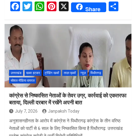
F
T
W
Pi
X
S
Share
a
wi
h
nt
h
ce
tt
at
er
ar
b
er
s
es
e
o
A
t
o
p
k
p
उत्तराखंड
खबर हटकर
ट्रेंडिंग खबरें
ताज़ा ख़बरें
न्यूज़
पिथौरागढ़
सोशल मीडिया वायरल
कांग्रेस से निष्कासित नेताओं के तेवर उग्र, कार्रवाई को एकतरफा
बताया, दिल्ली दरबार में रखेंगे अपनी बात
July 7, 2026
Janpaksh Today
अनुशासनहीनता के आरोप में कांग्रेस ने पिथौरागढ़ कांग्रेस के तीन वरिष्ठ
नेताओं को पार्टी से 6 साल के लिए निष्कासित किया है पिथौरागढ़: उत्तराखंड