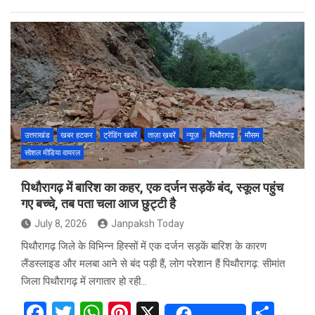
a
wi
h
nt
h
ce
tt
at
er
ar
b
er
s
es
e
o
A
t
o
p
k
p
उत्तराखंड
खबर हटकर
ट्रेंडिंग खबरें
ताज़ा ख़बरें
न्यूज़
पिथौरागढ़
मौसम
सोशल मीडिया वायरल
पिथौरागढ़ में बारिश का कहर, एक दर्जन सड़कें बंद, स्कूल पहुंच
गए बच्चे, तब पता चला आज छुट्टी है
July 8, 2026
Janpaksh Today
पिथौरागढ़ जिले के विभिन्न हिस्सों में एक दर्जन सड़कें बारिश के कारण
लैंडस्लाइड और मलबा आने से बंद पड़ी हैं, लोग परेशान हैं पिथौरागढ़: सीमांत
जिला पिथौरागढ़ में लगातार हो रही…
F
T
W
Pi
X
S