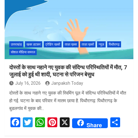
b
er
s
es
e
o
A
t
o
p
k
p
उत्तराखंड
खबर हटकर
ट्रेंडिंग खबरें
ताज़ा ख़बर
ताज़ा ख़बरें
न्यूज़
पिथौरागढ़
सोशल मीडिया वायरल
दोस्तों के साथ नहाने गए युवक की संदिग्ध परिस्थितियों में मौत, 7
जुलाई को हुई थी शादी, घटना से परिजन बेसुध
July 16, 2026
Janpaksh Today
दोस्तों के साथ नहाने गए युवक की स्विमिंग पूल में संदिग्ध परिस्थितियों में मौत
हो गई. घटना के बाद परिवार में मातम छाया है. पिथौरागढ़: पिथौरागढ़ के
बुडलगांव में युवक की…
F
T
W
Pi
X
S
Share
a
wi
h
nt
h