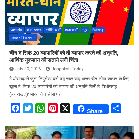
o
A
t
o
p
k
p
उत्तराखंड
खबर हटकर
ट्रेंडिंग खबरें
ताज़ा ख़बरें
न्यूज़
पिथौरागढ़
सोशल मीडिया वायरल
चीन ने सिर्फ 20 व्यापारियों को दी व्यापार करने की अनुमति,
आर्थिक नुकसान की सताने लगी चिंता
July 30, 2026
Janpaksh Today
पिथौरागढ़ से जुड़ा लिपुलेख दर्रा छह साल बाद भारत चीन सीमा व्यापार के लिए
खुला है. सिर्फ 20 व्यापारियों को व्यापार की अनुमति मिली है. पिथौरागढ़
(उत्तराखंड): भारत चीन सीमा पर…
F
T
W
Pi
X
S
Share
a
wi
h
nt
h
ce
tt
at
er
ar
b
er
s
es
e