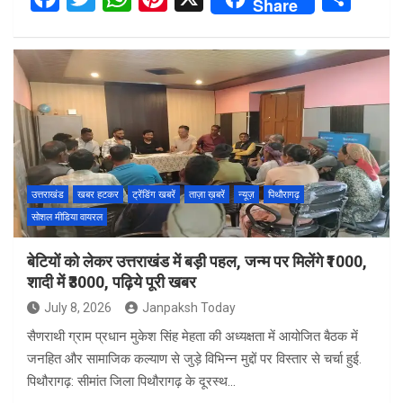
Share
a
wi
h
nt
h
ce
tt
at
er
ar
b
er
s
es
e
o
A
t
o
p
k
p
उत्तराखंड
खबर हटकर
ट्रेंडिंग खबरें
ताज़ा ख़बरें
न्यूज़
पिथौरागढ़
सोशल मीडिया वायरल
बेटियों को लेकर उत्तराखंड में बड़ी पहल, जन्म पर मिलेंगे ₹1000,
शादी में ₹3000, पढ़िये पूरी खबर
July 8, 2026
Janpaksh Today
सैणराथी ग्राम प्रधान मुकेश सिंह मेहता की अध्यक्षता में आयोजित बैठक में
जनहित और सामाजिक कल्याण से जुड़े विभिन्न मुद्दों पर विस्तार से चर्चा हुई.
पिथौरागढ़: सीमांत जिला पिथौरागढ़ के दूरस्थ…