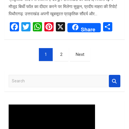
मौजूद बिर्थी फॉल का दीदार करने पर मिलेगा सुकून, प्रदीप माहरा की रिपोर्ट
पिथौरागढ़: उत्तराखंड अपनी खूबसूरत प्राकृतिक सौंदर्य और…
F
T
W
Pi
X
S
Share
a
wi
h
nt
h
ce
tt
at
er
ar
Posts
b
er
s
es
e
1
2
Next
pagination
o
A
t
o
p
S
k
p
e
a
r
c
h