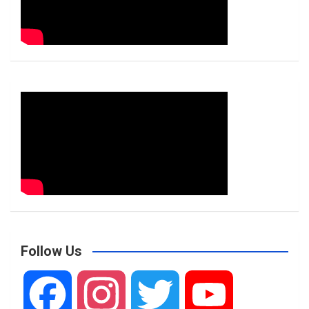
Follow Us
F
I
T
Y