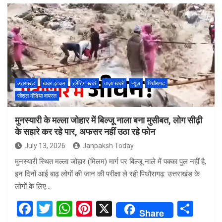
ce
tt
at
er
ar
b
er
s
es
e
o
A
t
o
p
k
p
उत्तराखंड
खबर हटकर
ट्रेंडिंग खबरें
ताज़ा ख़बरें
न्यूज़
पिथौरागढ़
सोशल मीडिया वायरल
मुनस्यारी के मल्ला जोहार में बिल्जू नाला बना मुसीबत, लोग सीढ़ी
के सहारे कर रहे पार, अफसर नहीं उठा रहे फोन
July 13, 2026
Janpaksh Today
मुनस्यारी स्थित मल्ला जोहार (मिलम) मार्ग पर बिल्जू नाले में पक्का पुल नहीं है,
इन दिनों आई बाढ़ लोगों की जान की परीक्षा ले रही पिथौरागढ़: उत्तराखंड के
लोगों के लिए…
F
T
W
Pi
X
S
Share