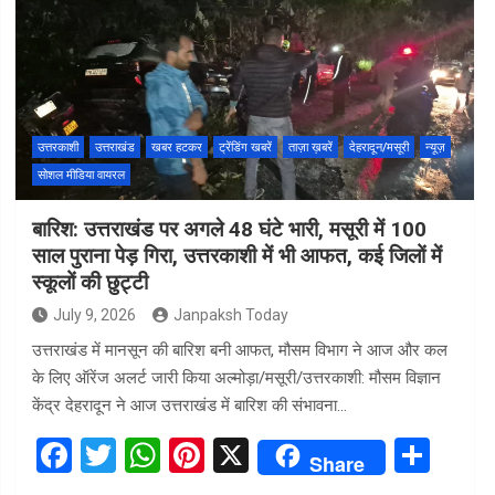
b
er
s
es
e
o
A
t
o
p
k
p
उत्तरकाशी
उत्तराखंड
खबर हटकर
ट्रेंडिंग खबरें
ताज़ा ख़बरें
देहरादून/मसूरी
न्यूज़
सोशल मीडिया वायरल
बारिश: उत्तराखंड पर अगले 48 घंटे भारी, मसूरी में 100
साल पुराना पेड़ गिरा, उत्तरकाशी में भी आफत, कई जिलों में
स्कूलों की छुट्टी
July 9, 2026
Janpaksh Today
उत्तराखंड में मानसून की बारिश बनी आफत, मौसम विभाग ने आज और कल
के लिए ऑरेंज अलर्ट जारी किया अल्मोड़ा/मसूरी/उत्तरकाशी: मौसम विज्ञान
केंद्र देहरादून ने आज उत्तराखंड में बारिश की संभावना…
F
T
W
Pi
X
S
Share
a
wi
h
nt
h