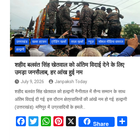
b
er
s
es
e
o
A
t
o
p
k
p
उत्तराखंड
खबर हटकर
ट्रेंडिंग खबरें
ताज़ा ख़बरें
न्यूज़
सोशल मीडिया वायरल
हल्द्वानी
शहीद बलवंत सिंह खेतवाल को अंतिम विदाई देने के लिए
उमड़ा जनसैलाब, हर आंख हुई नम
July 9, 2026
Janpaksh Today
शहीद बलवंत सिंह खेतवाल को हल्द्वानी नैनीताल में सैन्य सम्मान के साथ
अंतिम विदाई दी गई. इस दौरान क्षेत्रवासियों की आंखें नम हो गई. हल्द्वानी
(उत्तराखंड): मणिपुर में उग्रवादियों के हमले…
F
T
W
Pi
X
S
Share
a
wi
h
nt
h