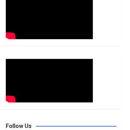
h
Follow Us