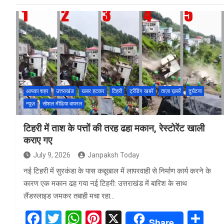
ce
tt
at
er
ar
b
er
s
es
e
o
A
t
o
p
k
p
आपका शहर
उत्तराखंड
खबर हटकर
टिहरी
ट्रेंडिंग खबरें
ताज़ा ख़बरें
दुर्घटना
न्यूज़
सोशल मीडिया वायरल
टिहरी में ताश के पत्तों की तरह ढहा मकान, रेस्टोरेंट खाली
कराए गए
July 9, 2026
Janpaksh Today
नई टिहरी में सुरकंडा के पास कद्दूखाल में लापरवाही से निर्माण कार्य करने के
कारण एक मकान ढह गया नई टिहरी: उत्तराखंड में बारिश के साथ
लैंडस्लाइड जमकर तबाही मचा रहा…
F
T
W
Pi
X
S
Share