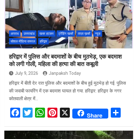
o
A
t
o
p
k
p
अपराध
उत्तराखंड
खबर हटकर
ट्रेंडिंग खबरें
ताज़ा ख़बरें
न्यूज़
सोशल मीडिया वायरल
हरिद्वार
हरिद्वार में पुलिस और बदमाशों के बीच मुठभेड़, एक बदमाश
को लगी गोली, महिला की हत्या की बात कबूली
July 9, 2026
Janpaksh Today
हरिद्वार में बीती देर रात पुलिस और बदमाशों के बीच हुई मुठभेड़ हो गई. पुलिस
की जवाबी फायरिंग में एक बदमाश घायल हो गया. हरिद्वार: हरिद्वार के नगर
कोतवाली क्षेत्र में…
F
T
W
Pi
X
S
Share
a
wi
h
nt
h
ce
tt
at
er
ar