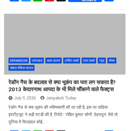
a
wi
h
nt
h
ce
tt
at
er
ar
b
er
s
es
e
o
A
t
o
p
k
p
DEHARDUN
उत्तराखंड
खबर हटकर
ट्रेंडिंग खबरें
ताज़ा ख़बरें
न्यूज़
मौसम
सोशल मीडिया वायरल
रेडॉन गैस के बदलाव से क्या भूकंप का पता लग सकता है?
2013 केदारनाथ आपदा के भी मिले चौंकाने वाले फैक्ट्स
July 9, 2026
Janpaksh Today
रेडॉन गैस से क्या भूकंप की भविष्यवाणी की जा रही है, इस पर वाडिया
इंस्टीट्यूट ने बड़ी स्टडी की है. रिपोर्ट- रोहित कुमार सोनी. देहरादून: वैसे तो
दुनिया में फिलहाल कोई…