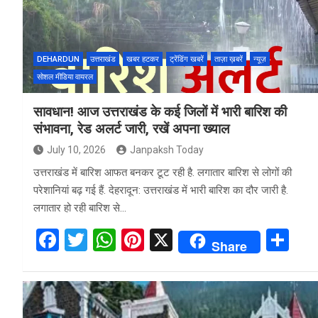
DEHARDUN
उत्तराखंड
खबर हटकर
ट्रेंडिंग खबरें
ताज़ा ख़बरें
न्यूज़
सोशल मीडिया वायरल
सावधान! आज उत्तराखंड के कई जिलों में भारी बारिश की
संभावना, रेड अलर्ट जारी, रखें अपना ख्याल
July 10, 2026
Janpaksh Today
उत्तराखंड में बारिश आफत बनकर टूट रही है. लगातार बारिश से लोगों की
परेशानियां बढ़ गई हैं. देहरादून: उत्तराखंड में भारी बारिश का दौर जारी है.
लगातार हो रही बारिश से…
F
T
W
Pi
X
S
Share
a
wi
h
nt
h
ce
tt
at
er
ar
b
er
s
es
e