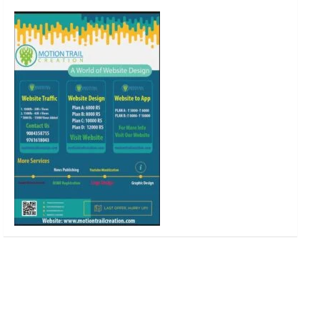
o
r
r
e
k
a
m