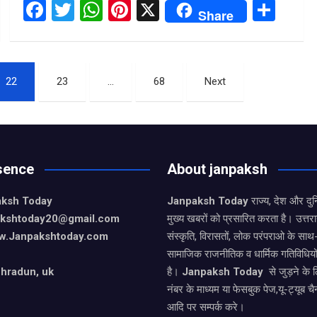
F
T
W
Pi
X
S
Share
a
wi
h
nt
h
ce
tt
at
er
ar
b
er
s
es
e
22
23
…
68
Next
o
A
t
o
p
k
p
sence
About janpaksh
aksh Today
Janpaksh Today
राज्य, देश और दु
pakshtoday20@gmail.com
मुख्य खबरों को प्रसारित करता है। उत्त
w.Janpakshtoday.com
संस्कृति, विरासतों, लोक परंपराओ के सा
सामाजिक राजनीतिक व धार्मिक गतिविधियो
hradun, uk
है।
Janpaksh Today
से जुड़ने के 
नंबर के माध्यम या फेसबुक पेज,यू-ट्यूब चै
आदि पर सम्पर्क करे।