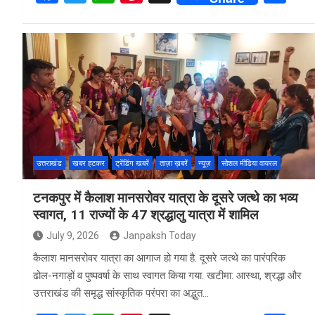
a
wi
h
nt
h
ce
tt
at
er
ar
b
er
s
es
e
o
A
t
o
p
k
p
उत्तराखंड
खबर हटकर
ट्रेंडिंग खबरें
ताज़ा ख़बरें
न्यूज़
सोशल मीडिया वायरल
टनकपुर में कैलाश मानसरोवर यात्रा के दूसरे जत्थे का भव्य
स्वागत, 11 राज्यों के 47 श्रद्धालु यात्रा में शामिल
July 9, 2026
Janpaksh Today
कैलाश मानसरोवर यात्रा का आगाज हो गया है. दूसरे जत्थे का पारंपरिक
ढोल-नगाड़ों व पुष्पवर्षा के साथ स्वागत किया गया. खटीमा: आस्था, श्रद्धा और
उत्तराखंड की समृद्ध सांस्कृतिक परंपरा का अद्भुत…