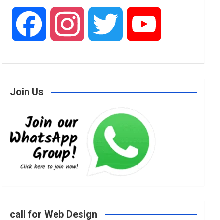
F
I
T
Y
a
n
w
o
Join Us
c
s
i
u
e
t
t
T
b
a
t
u
o
g
e
b
call for Web Design