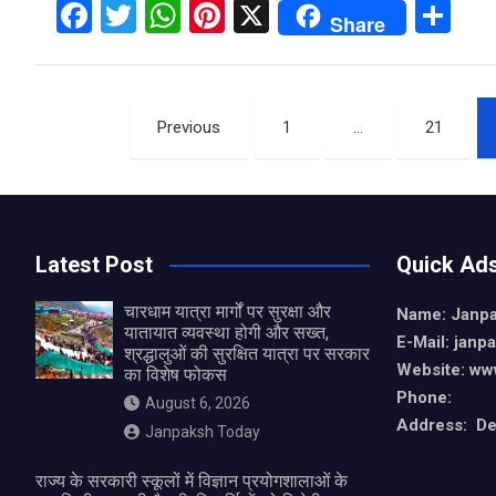
F
T
W
Pi
X
S
Share
a
wi
h
nt
h
ce
tt
at
er
ar
Posts
b
er
s
es
e
Previous
1
…
21
o
A
t
pagination
o
p
k
p
Latest Post
Quick Ad
चारधाम यात्रा मार्गों पर सुरक्षा और
Name: Janp
यातायात व्यवस्था होगी और सख्त,
E-Mail: jan
श्रद्धालुओं की सुरक्षित यात्रा पर सरकार
Website: ww
का विशेष फोकस
Phone:
August 6, 2026
Address: De
Janpaksh Today
राज्य के सरकारी स्कूलों में विज्ञान प्रयोगशालाओं के