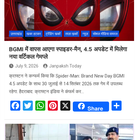
उत्तराखंड
खबर हटकर
ट्रेंडिंग खबरें
ताज़ा ख़बरें
न्यूज़
सोशल मीडिया वायरल
BGMI में वापस आएगा स्पाइडर-मैन, 4.5 अपडेट में मिलेगा
नया वर्टिकल गेमप्ले
July 9, 2026
Janpaksh Today
क्राफ्टन ने कन्फर्म किया कि Spider-Man: Brand New Day BGMI
4.5 अपडेट के साथ 30 जुलाई से 14 सितंबर 2026 तक गेम में उपलब्ध
रहेगा. हैदराबाद: क्राफ्टन इंडिया ने कंफर्म कर…
F
T
W
Pi
X
S
Share
a
wi
h
nt
h
ce
tt
at
er
ar
b
er
s
es
e