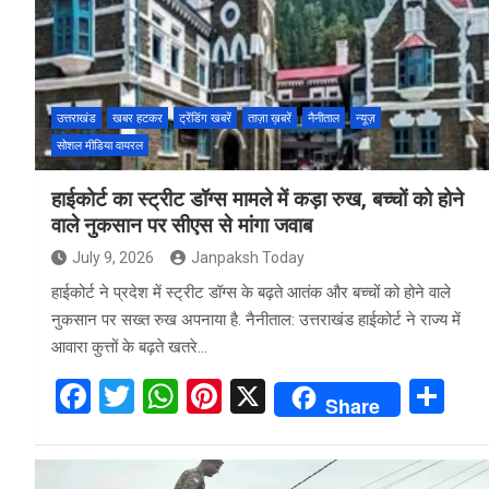
o
A
t
o
p
k
p
उत्तराखंड
खबर हटकर
ट्रेंडिंग खबरें
ताज़ा ख़बरें
नैनीताल
न्यूज़
सोशल मीडिया वायरल
हाईकोर्ट का स्ट्रीट डॉग्स मामले में कड़ा रुख, बच्चों को होने
वाले नुकसान पर सीएस से मांगा जवाब
July 9, 2026
Janpaksh Today
हाईकोर्ट ने प्रदेश में स्ट्रीट डॉग्स के बढ़ते आतंक और बच्चों को होने वाले
नुकसान पर सख्त रुख अपनाया है. नैनीताल: उत्तराखंड हाईकोर्ट ने राज्य में
आवारा कुत्तों के बढ़ते खतरे…
F
T
W
Pi
X
S
Share
a
wi
h
nt
h
ce
tt
at
er
ar