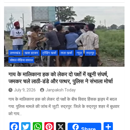
ce
tt
at
er
ar
b
er
s
es
e
o
A
t
o
p
k
p
उत्तराखंड
खबर हटकर
ट्रेंडिंग खबरें
ताज़ा ख़बरें
न्यूज़
रुद्रपुर
सोशल मीडिया वायरल
गाय के मालिकाना हक को लेकर दो पक्षों में खूनी संघर्ष,
जमकर चले लाठी-डंडे और पत्थर, पुलिस ने संभाला मोर्चा
July 9, 2026
Janpaksh Today
गाय के मालिकाना हक को लेकर दो पक्षों के बीच विवाद हिंसक झड़प में बदल
गया. पुलिस मामले की जांच में जुटी. रुद्रपुर: जिले के रुद्रपुर शहर में बुधवार
को गाय…
F
T
W
Pi
X
S
Share