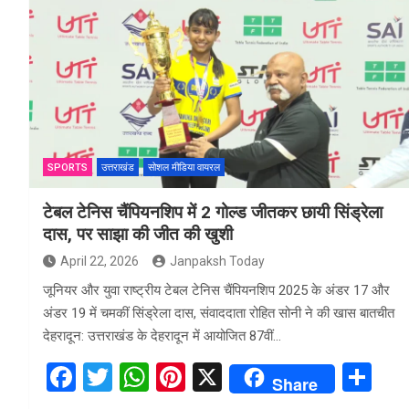
ce
tt
at
er
ar
b
er
s
es
e
o
A
t
o
p
k
p
SPORTS
उत्तराखंड
सोशल मीडिया वायरल
टेबल टेनिस चैंपियनशिप में 2 गोल्ड जीतकर छायी सिंड्रेला
दास, पर साझा की जीत की खुशी
April 22, 2026
Janpaksh Today
जूनियर और युवा राष्ट्रीय टेबल टेनिस चैंपियनशिप 2025 के अंडर 17 और
अंडर 19 में चमकीं सिंड्रेला दास, संवाददाता रोहित सोनी ने की खास बातचीत
देहरादून: उत्तराखंड के देहरादून में आयोजित 87वीं…
F
T
W
Pi
X
S
Share
a
wi
h
nt
h