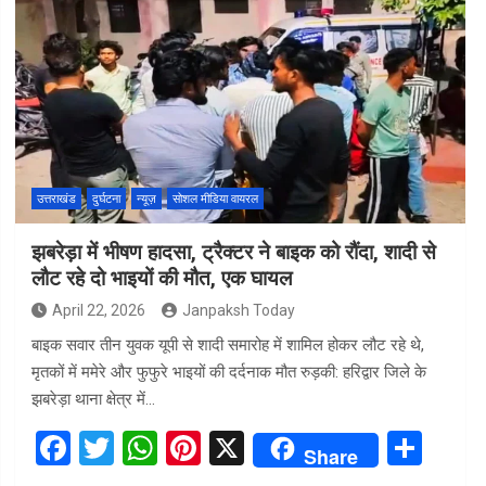
ce
tt
at
er
ar
b
er
s
es
e
o
A
t
o
p
k
p
उत्तराखंड
दुर्घटना
न्यूज़
सोशल मीडिया वायरल
झबरेड़ा में भीषण हादसा, ट्रैक्टर ने बाइक को रौंदा, शादी से
लौट रहे दो भाइयों की मौत, एक घायल
April 22, 2026
Janpaksh Today
बाइक सवार तीन युवक यूपी से शादी समारोह में शामिल होकर लौट रहे थे,
मृतकों में ममेरे और फुफुरे भाइयों की दर्दनाक मौत रुड़की: हरिद्वार जिले के
झबरेड़ा थाना क्षेत्र में…
F
T
W
Pi
X
S
Share
a
wi
h
nt
h