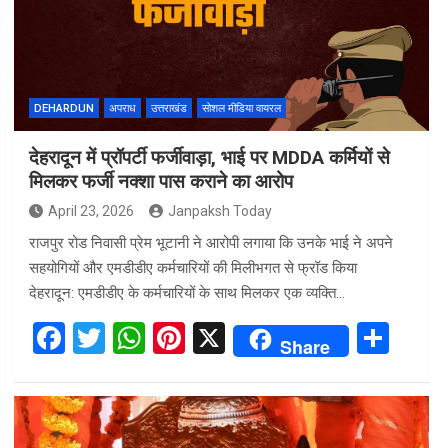
DEHARDUN
अपराध
उत्तराखंड
सोशल मीडिया वायरल
देहरादून में प्रॉपर्टी फर्जीवाड़ा, भाई पर MDDA कर्मियों से
मिलकर फर्जी नक्शा पास कराने का आरोप
April 23, 2026
Janpaksh Today
राजपुर रोड निवासी प्रेम भूटानी ने आरोपी लगाया कि उनके भाई ने अपने
सहयोगियों और एमडीडीए कर्मचारियों की मिलीभगत से फ्रॉड किया
देहरादून: एमडीडीए के कर्मचारियों के साथ मिलकर एक व्यक्ति…
F
T
W
Pi
X
S
Share
a
wi
h
nt
h
ce
tt
at
er
ar
b
er
s
es
e