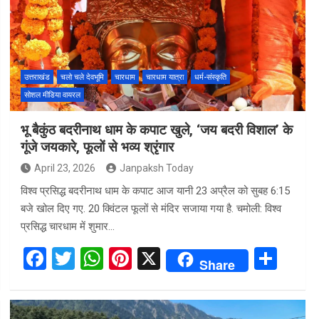
o
A
t
o
p
k
p
उत्तराखंड
चलो चले देवभूमि
चारधाम
चारधाम यात्रा
धर्म-संस्कृति
सोशल मीडिया वायरल
भू बैकुंठ बदरीनाथ धाम के कपाट खुले, ‘जय बदरी विशाल’ के
गूंजे जयकारे, फूलों से भव्य श्रृंगार
April 23, 2026
Janpaksh Today
विश्व प्रसिद्ध बदरीनाथ धाम के कपाट आज यानी 23 अप्रैल को सुबह 6:15
बजे खोल दिए गए. 20 क्विंटल फूलों से मंदिर सजाया गया है. चमोली: विश्व
प्रसिद्ध चारधाम में शुमार…
F
T
W
Pi
X
S
Share
a
wi
h
nt
h
ce
tt
at
er
ar