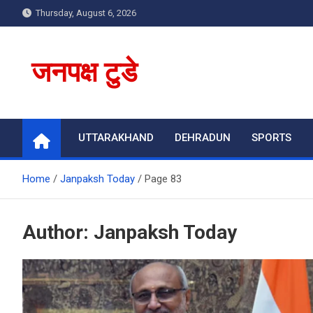
Skip
Thursday, August 6, 2026
to
content
जनपक्ष टुडे
UTTARAKHAND
DEHRADUN
SPORTS
Home
Janpaksh Today
Page 83
Author:
Janpaksh Today