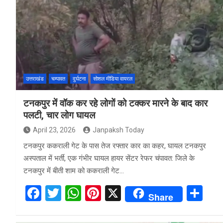
b
er
s
es
e
o
A
t
o
p
k
p
उत्तराखंड
चम्पावत
दुर्घटना
सोशल मीडिया वायरल
टनकपुर में वॉक कर रहे लोगों को टक्कर मारने के बाद कार
पलटी, चार लोग घायल
April 23, 2026
Janpaksh Today
टनकपुर ककराली गेट के पास तेज रफ्तार कार का कहर, घायल टनकपुर
अस्पताल में भर्ती, एक गंभीर घायल हायर सेंटर रेफर चंपावत: जिले के
टनकपुर में बीती शाम को ककराली गेट…
F
T
W
Pi
X
S
Share
a
wi
h
nt
h