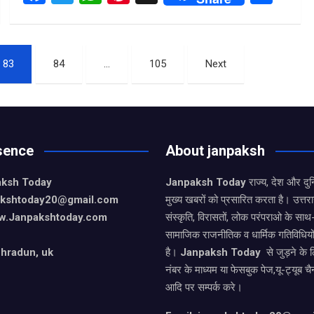
a
wi
h
nt
h
ce
tt
at
er
ar
b
er
s
es
e
83
84
…
105
Next
o
A
t
o
p
k
p
sence
About janpaksh
aksh Today
Janpaksh Today
राज्य, देश और दु
pakshtoday20@gmail.com
मुख्य खबरों को प्रसारित करता है। उत्त
w.Janpakshtoday.com
संस्कृति, विरासतों, लोक परंपराओ के सा
सामाजिक राजनीतिक व धार्मिक गतिविधियो
hradun, uk
है।
Janpaksh Today
से जुड़ने के 
नंबर के माध्यम या फेसबुक पेज,यू-ट्यूब चै
आदि पर सम्पर्क करे।