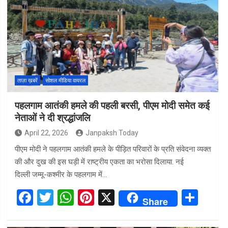
b
er
s
es
e
o
A
t
o
p
k
p
ताज़ा ख़बरें
सोशल मीडिया वायरल
पहलगाम आतंकी हमले की पहली बरसी, पीएम मोदी समेत कई
नेताओं ने दी श्रद्धांजलि
April 22, 2026
Janpaksh Today
पीएम मोदी ने पहलगाम आतंकी हमले के पीड़ित परिवारों के प्रति संवेदना व्यक्त
की और दुख की इस घड़ी में राष्ट्रीय एकता का भरोसा दिलाया. नई
दिल्ली जम्मू-कश्मीर के पहलगाम में…
F
T
W
Pi
X
S
Share
a
wi
h
nt
h