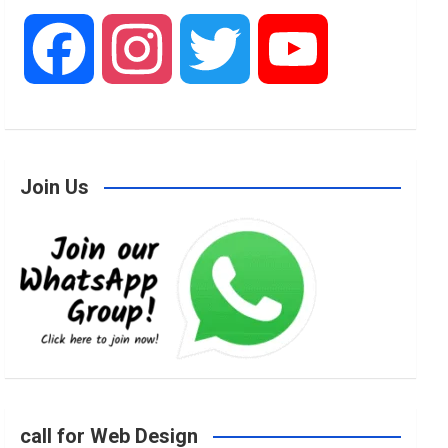
F
I
T
Y
a
n
w
o
Join Us
c
s
i
u
e
t
t
T
b
a
t
u
o
g
e
b
call for Web Design