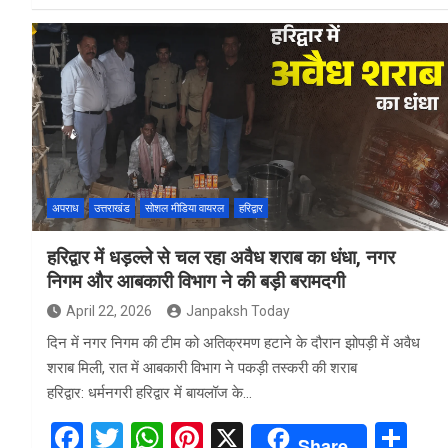
ce
tt
at
er
ar
b
er
s
es
e
o
A
t
o
p
k
p
अपराध
उत्तराखंड
सोशल मीडिया वायरल
हरिद्वार
हरिद्वार में धड़ल्ले से चल रहा अवैध शराब का धंधा, नगर
निगम और आबकारी विभाग ने की बड़ी बरामदगी
April 22, 2026
Janpaksh Today
दिन में नगर निगम की टीम को अतिक्रमण हटाने के दौरान झोपड़ी में अवैध
शराब मिली, रात में आबकारी विभाग ने पकड़ी तस्करी की शराब
हरिद्वार: धर्मनगरी हरिद्वार में बायलॉज के…
F
T
W
Pi
X
S
Share