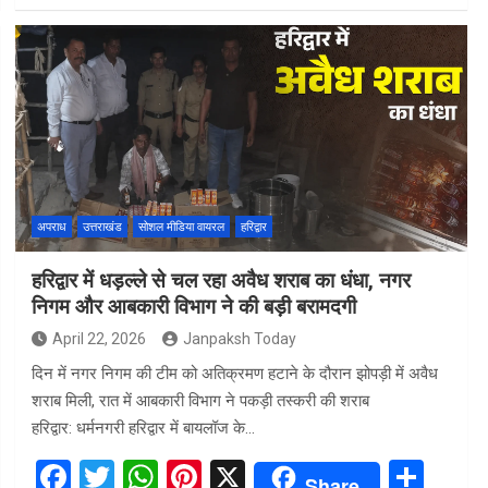
ce
tt
at
er
ar
b
er
s
es
e
o
A
t
o
p
k
p
अपराध
उत्तराखंड
सोशल मीडिया वायरल
हरिद्वार
हरिद्वार में धड़ल्ले से चल रहा अवैध शराब का धंधा, नगर
निगम और आबकारी विभाग ने की बड़ी बरामदगी
April 22, 2026
Janpaksh Today
दिन में नगर निगम की टीम को अतिक्रमण हटाने के दौरान झोपड़ी में अवैध
शराब मिली, रात में आबकारी विभाग ने पकड़ी तस्करी की शराब
हरिद्वार: धर्मनगरी हरिद्वार में बायलॉज के…
F
T
W
Pi
X
S
Share