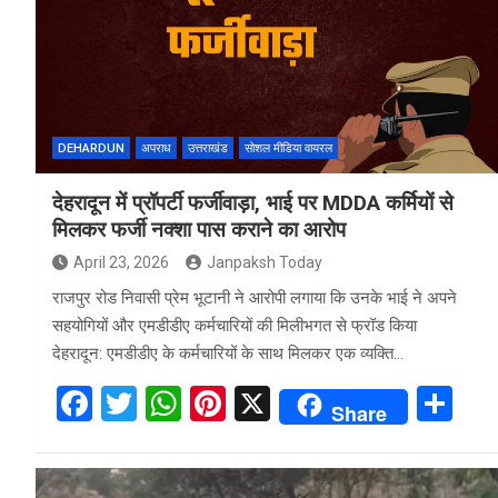
o
A
t
o
p
k
p
DEHARDUN
अपराध
उत्तराखंड
सोशल मीडिया वायरल
देहरादून में प्रॉपर्टी फर्जीवाड़ा, भाई पर MDDA कर्मियों से
मिलकर फर्जी नक्शा पास कराने का आरोप
April 23, 2026
Janpaksh Today
राजपुर रोड निवासी प्रेम भूटानी ने आरोपी लगाया कि उनके भाई ने अपने
सहयोगियों और एमडीडीए कर्मचारियों की मिलीभगत से फ्रॉड किया
देहरादून: एमडीडीए के कर्मचारियों के साथ मिलकर एक व्यक्ति…
F
T
W
Pi
X
S
Share
a
wi
h
nt
h
ce
tt
at
er
ar