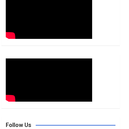
h
Follow Us