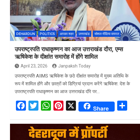
DEHARDUN
POLITICS
आपका शहर
उत्तराखंड
सोशल मीडिया वायरल
उपराष्ट्रपति राधाकृष्णन का आज उत्तराखंड दौरा, एम्स
ऋषिकेश के दीक्षांत समारोह में होंगे शामिल
April 23, 2026
Janpaksh Today
उपराष्ट्रपति AIIMS ऋषिकेश के छठे दीक्षांत समारोह में मुख्य अतिथि के
रूप में शामिल होंगे और छात्रों को डिग्रियां प्रदान करेंगे ऋषिकेश: देश के
उपराष्ट्रपति राधाकृष्णन का आज उत्तराखंड दौरे पर…
F
T
W
Pi
X
S
Share
a
wi
h
nt
h
ce
tt
at
er
ar
b
er
s
es
e