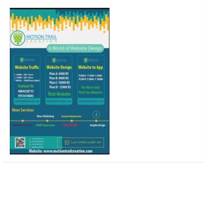
o
r
r
e
k
a
m