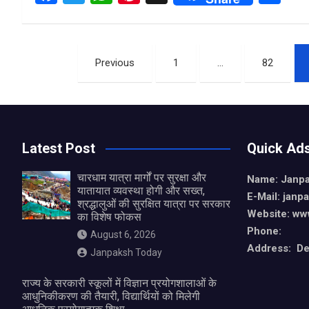
a
wi
h
nt
h
ce
tt
at
er
ar
Posts
b
er
s
es
e
Previous
1
…
82
o
A
t
pagination
o
p
k
p
Latest Post
Quick Ad
चारधाम यात्रा मार्गों पर सुरक्षा और
Name: Janp
यातायात व्यवस्था होगी और सख्त,
E-Mail: jan
श्रद्धालुओं की सुरक्षित यात्रा पर सरकार
Website: ww
का विशेष फोकस
Phone:
August 6, 2026
Address: De
Janpaksh Today
राज्य के सरकारी स्कूलों में विज्ञान प्रयोगशालाओं के
आधुनिकीकरण की तैयारी, विद्यार्थियों को मिलेगी