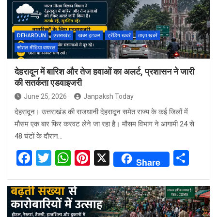
o
p
k
p
DEHARDUN
उत्तराखंड
खबर हटकर
ट्रेंडिंग खबरें
ताज़ा ख़बरें
सोशल मीडिया वायरल
देहरादून में बारिश और तेज हवाओं का अलर्ट, प्रशासन ने जारी
की सतर्कता एडवाइजरी
June 25, 2026
Janpaksh Today
देहरादून। उत्तराखंड की राजधानी देहरादून समेत राज्य के कई जिलों में
मौसम एक बार फिर करवट लेने जा रहा है। मौसम विभाग ने आगामी 24 से
48 घंटों के दौरान…
F
T
W
Pi
X
S
Share
a
wi
h
nt
h
ce
tt
at
er
ar
b
er
s
es
e