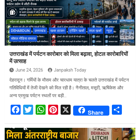
o
A
t
o
p
k
p
DEHARDUN
उत्तराखंड
खबर हटकर
ट्रेंडिंग खबरें
ताज़ा ख़बरें
न्यूज़
सोशल मीडिया वायरल
उत्तराखंड में पर्यटन कारोबार को मिला बढ़ावा, होटल कारोबारियों
में उत्साह
June 24, 2026
Janpaksh Today
देहरादून। गर्मियों के मौसम और चारधाम यात्रा के चलते उत्तराखंड में पर्यटन
गतिविधियों में तेजी देखने को मिल रही है। नैनीताल, मसूरी, ऋषिकेश और
अन्य प्रमुख पर्यटन स्थलों पर बड़ी…
F
T
W
Pi
X
S
Share
a
wi
h
nt
h
ce
tt
at
er
ar
b
er
s
es
e