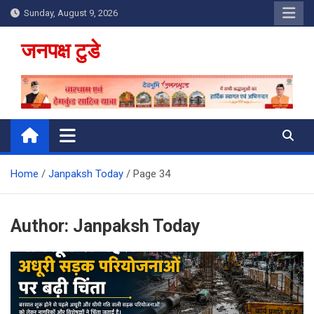
Skip
Sunday, August 9, 2026
to
content
जनपक्ष टुडे
Home
Janpaksh Today
Page 34
Author:
Janpaksh Today