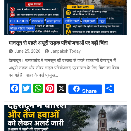
DEHARDUN
उत्तराखंड
खबर हटकर
ट्रेंडिंग खबरें
ताज़ा ख़बरें
न्यूज़
सोशल मीडिया वायरल
मानसून से पहले अधूरी सड़क परियोजनाओं पर बढ़ी चिंता
June 25, 2026
Janpaksh Today
देहरादून। उत्तराखंड में मानसून की दस्तक से पहले राजधानी देहरादून में
अधूरी सड़क और सीवर लाइन परियोजनाएं प्रशासन के लिए चिंता का विषय
बन गई हैं। शहर के कई प्रमुख…
F
T
W
Pi
X
S
Share
a
wi
h
nt
h
ce
tt
at
er
ar
b
er
s
es
e
o
A
t