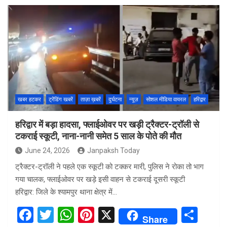
ce
tt
at
er
ar
b
er
s
es
e
o
A
t
o
p
k
p
खबर हटकर
ट्रेंडिंग खबरें
ताज़ा ख़बरें
दुर्घटना
न्यूज़
सोशल मीडिया वायरल
हरिद्वार
हरिद्वार में बड़ा हादसा, फ्लाईओवर पर खड़ी ट्रैक्टर-ट्रॉली से
टकराई स्कूटी, नाना-नानी समेत 5 साल के पोते की मौत
June 24, 2026
Janpaksh Today
ट्रैक्टर-ट्रॉली ने पहले एक स्कूटी को टक्कर मारी, पुलिस ने रोका तो भाग
गया चालक, फ्लाईओवर पर खड़े इसी वाहन से टकराई दूसरी स्कूटी
हरिद्वार: जिले के श्यामपुर थाना क्षेत्र में…
F
T
W
Pi
X
S
Share