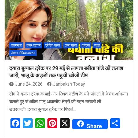
b
er
s
es
e
o
A
t
o
p
k
p
उत्तराखंड
खबर हटकर
ट्रेंडिंग खबरें
ताज़ा ख़बरें
दुर्घटना
न्यूज़
सोशल मीडिया वायरल
दयारा बुग्याल ट्रेक पर 29 मई से लापता बबीता पांडे की तलाश
जारी, भालू के अड्डों तक पहुंची खोजी टीम
June 24, 2026
Janpaksh Today
टीम ने दयारा ट्रेक के बाईं ओर स्थित नटीण के घने जंगलों में विशेष अभियान
चलाते हुए संभावित भालू आवासीय क्षेत्रों की गहन तलाशी ली
उत्तरकाशी: दयारा बुग्याल ट्रेक पर पिछले…
F
T
W
Pi
X
S
Share
a
wi
h
nt
h