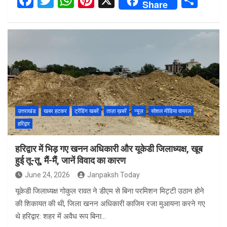
F
T
W
Pi
X
S
Share
a
wi
h
nt
h
ce
tt
at
er
ar
b
er
s
es
e
o
A
t
o
p
k
p
उत्तराखंड
खबर हटकर
ट्रेंडिंग खबरें
ताज़ा ख़बरें
न्यूज़
सोशल मीडिया वायरल
हरिद्वार
हरिद्वार में भिड़ गए खनन अधिकारी और यूकेडी जिलाध्यक्ष, खूब
हुई तू-तू, मैं-मैं, जानें विवाद का कारण
June 24, 2026
Janpaksh Today
यूकेडी जिलाध्यक्ष गोकुल रावत ने डीएम से बिना परमिशन मिट्टी उठान होने
की शिकायत की थी, जिला खनन अधिकारी काजिम रजा मुआयना करने गए
थे हरिद्वार: शहर में अवैध रूप बिना…