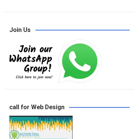
a
n
w
o
Join Us
c
s
i
u
e
t
t
T
b
a
t
u
o
g
e
b
call for Web Design
o
r
r
e
k
a