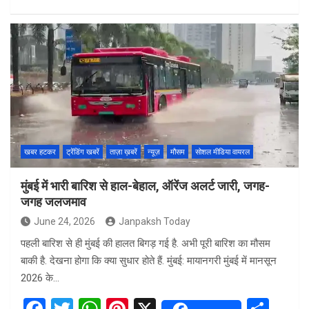
a
wi
h
nt
h
ce
tt
at
er
ar
b
er
s
es
e
o
A
t
o
p
k
p
खबर हटकर
ट्रेंडिंग खबरें
ताज़ा ख़बरें
न्यूज़
मौसम
सोशल मीडिया वायरल
मुंबई में भारी बारिश से हाल-बेहाल, ऑरेंज अलर्ट जारी, जगह-
जगह जलजमाव
June 24, 2026
Janpaksh Today
पहली बारिश से ही मुंबई की हालत बिगड़ गई है. अभी पूरी बारिश का मौसम
बाकी है. देखना होगा कि क्या सुधार होते हैं. मुंबई: मायानगरी मुंबई में मानसून
2026 के…