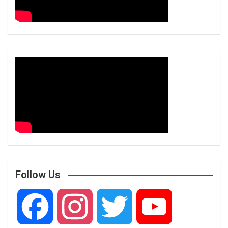
Follow Us
F
I
T
Y