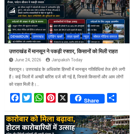
o
A
t
o
p
k
p
DEHARDUN
उत्तराखंड
ट्रेंडिंग खबरें
ताज़ा ख़बरें
न्यूज़
सोशल मीडिया वायरल
उत्तराखंड में मानसून ने पकड़ी रफ्तार, किसानों को मिली राहत
June 24, 2026
Janpaksh Today
देहरादून। उत्तराखंड के अधिकांश हिस्सों में मानसून गतिविधियां तेज होने लगी
हैं। कई जिलों में अच्छी बारिश दर्ज की गई है, जिससे किसानों और आम लोगों
को राहत मिली है।…
F
T
W
Pi
X
S
Share
a
wi
h
nt
h
ce
tt
at
er
ar
b
er
s
es
e