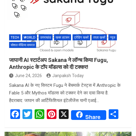
b
er
s
es
e
o
A
t
o
p
k
p
TECH
WORLD
उत्तराखंड
खबर हटकर
ट्रेंडिंग खबरें
ताज़ा ख़बरें
न्यूज़
सोशल मीडिया वायरल
जापानी AI स्टार्टअप Sakana ने लॉन्च किया Fugu,
Anthropic के टॉप मॉडल्स को दी टक्कर!
June 24, 2026
Janpaksh Today
Sakana AI के नए सिस्टम Fugu ने बेंचमार्क टेस्ट्स में Anthropic के
Fable 5 और Mythos मॉडल्स को टक्कर देने का दावा किया है.
हैदराबाद: जापान की आर्टिफिशियल इंटेलीजेंस यानी एआई…
F
T
W
Pi
X
S
Share
a
wi
h
nt
h
ce
tt
at
er
ar