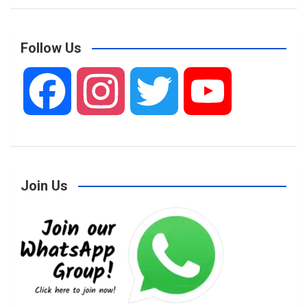
Follow Us
F
I
T
Y
a
n
w
o
Join Us
c
s
i
u
e
t
t
T
b
a
t
u