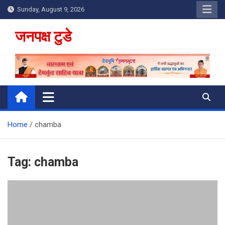
Skip
Sunday, August 9, 2026
to
content
जनपक्ष टुडे
Home
chamba
Tag:
chamba