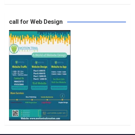
o
g
e
b
call for Web Design
o
r
r
e
k
a
m