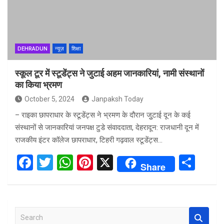
DEHRADUN
न्यूज़
शिक्षा
स्कूल टूर में स्टूडेंट्स ने जुटाई अहम जानकारियां, नामी संस्थानों
का किया भ्रमण
October 5, 2024
Janpaksh Today
– राइका छापराधार के स्टूडेंट्स ने भ्रमण के दौरान जुुटाई दून के कई
संस्थानों से जानकारियां जनपक्ष टुडे संवाददाता, देहरादून: राजधानी दून में
राजकीय इंटर कॉलेज छापराधार, टिहरी गढ़वाल स्टूडेंट्स…
F
T
W
Pi
X
S
Share
a
wi
h
nt
h
ce
tt
at
er
ar
b
er
s
es
e
S