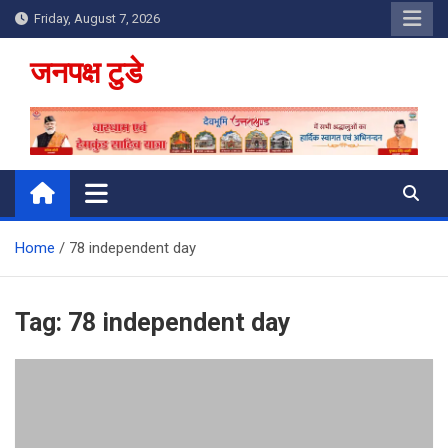
Skip
Friday, August 7, 2026
to
content
जनपक्ष टुडे
Home
78 independent day
Tag:
78 independent day