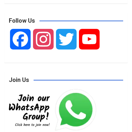
Follow Us
F
I
T
Y
a
n
w
o
Join Us
c
s
i
u
e
t
t
T
b
a
t
u