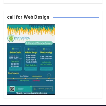
o
g
e
b
call for Web Design
o
r
r
e
k
a
m